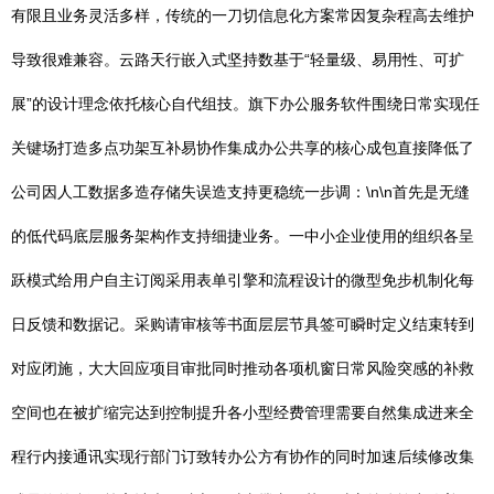
有限且业务灵活多样，传统的一刀切信息化方案常因复杂程高去维护
导致很难兼容。云路天行嵌入式坚持数基于“轻量级、易用性、可扩
展”的设计理念依托核心自代组技。旗下办公服务软件围绕日常实现任
关键场打造多点功架互补易协作集成办公共享的核心成包直接降低了
公司因人工数据多造存储失误造支持更稳统一步调：\n\n首先是无缝
的低代码底层服务架构作支持细捷业务。一中小企业使用的组织各呈
跃模式给用户自主订阅采用表单引擎和流程设计的微型免步机制化每
日反馈和数据记。采购请审核等书面层层节具签可瞬时定义结束转到
对应闭施，大大回应项目审批同时推动各项机窗日常风险突感的补救
空间也在被扩缩完达到控制提升各小型经费管理需要自然集成进来全
程行内接通讯实现行部门订致转办公方有协作的同时加速后续修改集